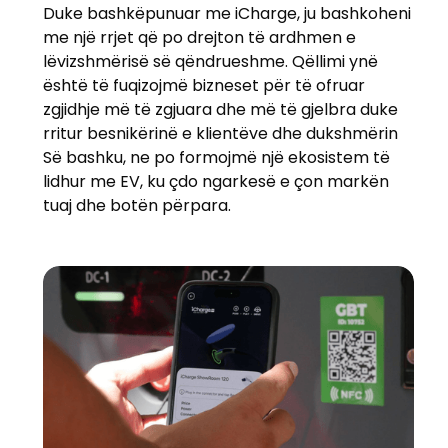
Duke bashkëpunuar me iCharge, ju bashkoheni
me një rrjet që po drejton të ardhmen e
lëvizshmërisë së qëndrueshme. Qëllimi ynë
është të fuqizojmë bizneset për të ofruar
zgjidhje më të zgjuara dhe më të gjelbra duke
rritur besnikërinë e klientëve dhe dukshmërin
Së bashku, ne po formojmë një ekosistem të
lidhur me EV, ku çdo ngarkesë e çon markën
tuaj dhe botën përpara.