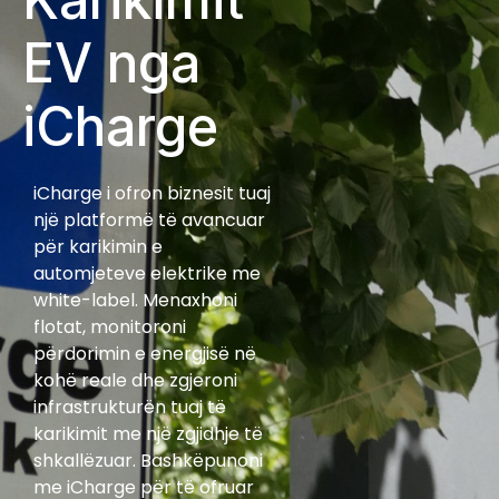
EV nga
iCharge
iCharge i ofron biznesit tuaj
një platformë të avancuar
për karikimin e
automjeteve elektrike me
white-label. Menaxhoni
flotat, monitoroni
përdorimin e energjisë në
kohë reale dhe zgjeroni
infrastrukturën tuaj të
karikimit me një zgjidhje të
shkallëzuar. Bashkëpunoni
me iCharge për të ofruar