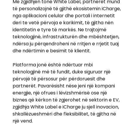
Me zgjidhjen tonë White Label, partnerët mund
të personalizojnë të gjithë ekosistemin iCharge,
nga aplikacioni celular dhe portali i internetit
deri te vetë përvoja e karikimit, të gjitha nën
identitetin e tyre të markës. Ne trajtojmë
teknologjinë, infrastrukturën dhe mbështetjen,
ndërsa ju përqendroheni në rritjen e rrjetit tuaj
dhe ndërtimin e besimit të klientit.
Platforma jonë është ndërtuar mbi
teknologjinë më të fundit, duke siguruar një
përvojë të përsosur për përdoruesit dhe
partnerët. Pavarësisht nëse jeni një kompani
energjie, një ofrues i lëvizshmërisë ose një
biznes që kërkon të zgjerohet në sektorin e EV,
zgjidhja White Label e iCharge ju sjell inovacion,
shkallëzueshmëri dhe fleksibilitet, të gjitha në
një vend.