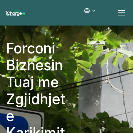
Forconi
Biznesin
Tuaj me
Zgjidhjet
e
Karikimit