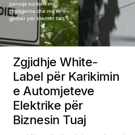
përvojë karikimi më
inteligjente dhe më të
gjelbër për klientët tuaj.
Zgjidhje White-
Label për Karikimin
e Automjeteve
Elektrike për
Biznesin Tuaj